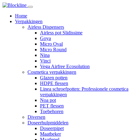
Home
Verpakkingen
Airless Dispensers
Airless pot Slidissime
Goya
Micro Oval
Micro Round
Nina
Vinci
Vega Airfree Ecosolution
Cosmetica verpakkingen
Glazen potten
HDPE flessen
Linea schroefpotten: Professionele cosmetica
verpakkingen
Noa pot
PET flessen
Toebehoren
Diversen
Doseerhulpmiddelen
Doseerpipet
Maatbeker
Maatlepel