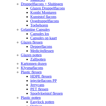
Druppelflacons + Sluitingen
Glazen Druppelflacons
Kombi Monturen
Kunststof flacons
Oogdruppelflacons
Toebehoren
Gelantine Capsules
Capsules los
Capsules op kaart
Glazen flessen
Depperflacons
Medicijnflessen
Glazen potten
Zalfpotten
Kartonnen dozen
Klysmaflacons
Plastic flessen
HDPE flessen
injectieflacons PP
Jerrycans
PET flessen
Spoelvloeistof flessen
Plastic potten
Easylock potten