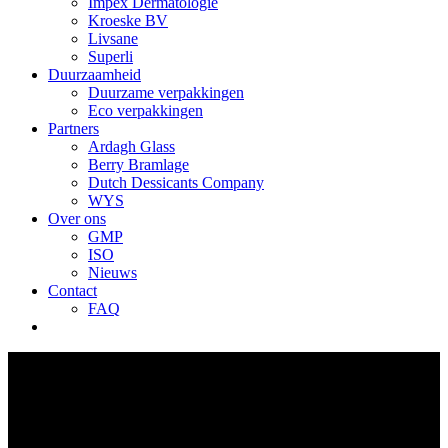
Impex Dermatologie
Kroeske BV
Livsane
Superli
Duurzaamheid
Duurzame verpakkingen
Eco verpakkingen
Partners
Ardagh Glass
Berry Bramlage
Dutch Dessicants Company
WYS
Over ons
GMP
ISO
Nieuws
Contact
FAQ
Druppeldop garantie PE Rood