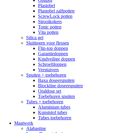
Optipot
Plastobel
Plastobel zalfpotten
ScrewLock potten
Strooikokers
Tonic potten
Vita potten
Silica gel
Sluitingen voor flessen
Flip-top doppen
Garantiedoppen
Kindveilige doppen
Schroefdoppen
Verstuivers
Spuiten + toebehoren
Baxa doseerspuiten
Blockline doseerspuiten
Oraldose set
Toebehoren spuiten
Tubes + toebehoren
Aluminium tubes
Kunststof tubes
Tubes toebehoren
Maatwerk
Alabastine