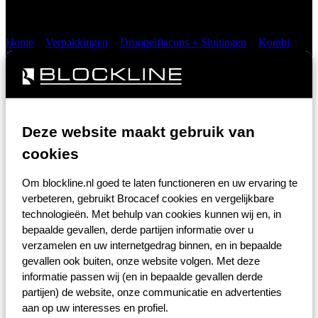
met “verticale druppelaar”
Home
>
Verpakkingen
>
Druppelflacons + Sluitingen
>
Kombi
Monturen
>
Druppeldop garantie PE Rood met “verticale
druppelaar”
Deze website maakt gebruik van
Artikelnummer
DRUMO316P
cookies
Z-indexnummer
00000017361893
Om blockline.nl goed te laten functioneren en uw ervaring te
verbeteren, gebruikt Brocacef cookies en vergelijkbare
technologieën. Met behulp van cookies kunnen wij en, in
EAN nummer
08711722805249
bepaalde gevallen, derde partijen informatie over u
verzamelen en uw internetgedrag binnen, en in bepaalde
gmp
Ja
gevallen ook buiten, onze website volgen. Met deze
informatie passen wij (en in bepaalde gevallen derde
partijen) de website, onze communicatie en advertenties
Inhoud verpakking
200
aan op uw interesses en profiel.