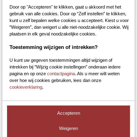
Kleur
Rood
Door op "Accepteren" te klikken, gaat u akkoord met het
gebruik van alle cookies. Door op “Zelf instellen” te klikken,
kunt u zelf bepalen welke cookies u accepteert. Kiest u voor
€
60,51
“Weigeren”, dan weigert u alle niet-noodzakelijke cookie. Wij
Druppeldop rood geschikt voor vette, olieachtige vloeistoffen
plaatsen in elk geval noodzakelijke cookies.
Voor glazen druppelflesjes DIN18
Druppelbuis 5,4 mm, druppelgat 1,2 mm, luchtgat 1,3 mm
Toestemming wijzigen of intrekken?
Druppeldop
garantie
U kunt uw gegeven toestemmingen altijd wijzigen of
Toevoegen aan winkelwagen
PE
intrekken bij “Wijzig cookie instellingen” onderaan iedere
Ik heb interesse in dit product*
Rood
*Bestel direct via brocacef supplies & services
pagina en op onze
contactpagina
. Als u meer wilt weten
met
Ik zoek een oplossing op maat
over hoe wij cookies gebruiken, lees dan onze
"verticale
druppelaar"
cookieverklaring
.
Gerelateerde producten
aantal
Accepteren
Nebulisator wit LDPE 25ml
Weigeren
Artikelnr:
DRUPL776
Inhoud verpakking:
75