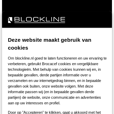
Opnemen
Home
>
Contact
Deze website maakt gebruik van
Heeft u een vraag?
cookies
Laat hieronder een bericht voor ons achter. Één van onze
Om blockline.nl goed te laten functioneren en uw ervaring te
verpakkingsexperts neemt contact met u op.
verbeteren, gebruikt Brocacef cookies en vergelijkbare
technologieën. Met behulp van cookies kunnen wij en, in
Velden met een * zijn verplicht.
bepaalde gevallen, derde partijen informatie over u
Contactgegevens
verzamelen en uw internetgedrag binnen, en in bepaalde
gevallen ook buiten, onze website volgen. Met deze
informatie passen wij (en in bepaalde gevallen derde
partijen) de website, onze communicatie en advertenties
T.
+31 (0)30-686 22 55
aan op uw interesses en profiel.
E.
info@blockline.nl
Door op "Accepteren" te klikken, gaat u akkoord met het
Bezoekadres: Europalaan 40,