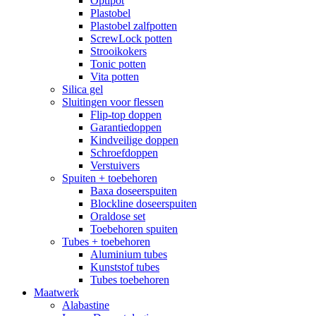
Optipot
Plastobel
Plastobel zalfpotten
ScrewLock potten
Strooikokers
Tonic potten
Vita potten
Silica gel
Sluitingen voor flessen
Flip-top doppen
Garantiedoppen
Kindveilige doppen
Schroefdoppen
Verstuivers
Spuiten + toebehoren
Baxa doseerspuiten
Blockline doseerspuiten
Oraldose set
Toebehoren spuiten
Tubes + toebehoren
Aluminium tubes
Kunststof tubes
Tubes toebehoren
Maatwerk
Alabastine