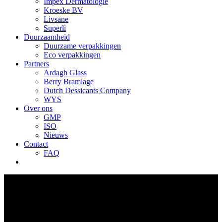
Impex Dermatologie
Kroeske BV
Livsane
Superli
Duurzaamheid
Duurzame verpakkingen
Eco verpakkingen
Partners
Ardagh Glass
Berry Bramlage
Dutch Dessicants Company
WYS
Over ons
GMP
ISO
Nieuws
Contact
FAQ
Contact