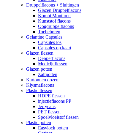
Druppelflacons + Sluitingen
Glazen Druppelflacons
Kombi Monturen
Kunststof flacons
Oogdruppelflacons
Toebehoren
Gelantine Capsules
Capsules los
Capsules op kaart
Glazen flessen
Depperflacons
Medicijnflessen
Glazen potten
Zalfpotten
Kartonnen dozen
Klysmaflacons
Plastic flessen
HDPE flessen
injectieflacons PP
Jerrycans
PET flessen
Spoelvloeistof flessen
Plastic potten
Easylock potten