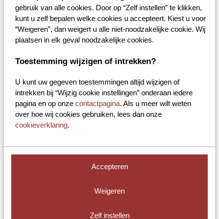
3526 KS, Utrecht.
gebruik van alle cookies. Door op “Zelf instellen” te klikken,
kunt u zelf bepalen welke cookies u accepteert. Kiest u voor
Postadres:
“Weigeren”, dan weigert u alle niet-noodzakelijke cookie. Wij
Postbus 1008, 3500 BA, Utrecht.
plaatsen in elk geval noodzakelijke cookies.
Toestemming wijzigen of intrekken?
U kunt uw gegeven toestemmingen altijd wijzigen of
intrekken bij “Wijzig cookie instellingen” onderaan iedere
De voordelen van Blockline
pagina en op onze
contactpagina
. Als u meer wilt weten
over hoe wij cookies gebruiken, lees dan onze
Maak kennis met Blockline de verpakkingsactiviteit van Brocacef
cookieverklaring
.
B.V. speciaal voor u als leverancier, producent of (loon)verpakker in
onder andere de cosmetische, farmaceutische en veterinaire branche.
Sinds 1964 leveren wij al kwaliteitsverpakkingen en oplossingen op
maat. Eerst als Bloklandpack (kortweg Blockland), nu onder de
naam Blockline.
Accepteren
Alle verpakkingen binnen ons assortiment betrekken wij als
(exclusief) distributeur van leveranciers die naar onze
Weigeren
kwaliteitsstandaarden opereren. Wilt u verpakkingen die aan de
hoogste kwaliteitseisen voldoen, dan hebben wij daarvoor onze
eigen Blockline verpakkingslijn. Deze is GMP proof. Door onze
Zelf instellen