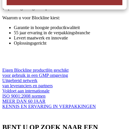
uitgebreide kennis en ervaring zijn wij in staat bijna ieder
verpakkingsvraagstuk op te lossen.
Waarom u voor Blockline kiest:
Garantie in hoogste productkwaliteit
55 jaar ervaring in de verpakkingsbranche
Levert maatwerk en innovatie
Oplossingsgericht
Eigen Blockline productlijn geschikt
voor gebruik in een GMP omgeving
Uitgebreid netwerk
van leveranciers en partners
Voldoet aan internationale
ISO 9001:2008 normen
MEER DAN 60 JAAR
KENNIS EN ERVARING IN VERPAKKINGEN
BENT U OP ZOEK NAAR EEN