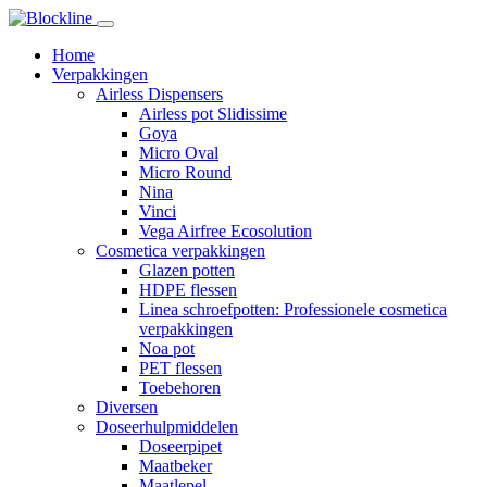
Home
Verpakkingen
Airless Dispensers
Airless pot Slidissime
Goya
Micro Oval
Micro Round
Nina
Vinci
Vega Airfree Ecosolution
Cosmetica verpakkingen
Glazen potten
HDPE flessen
Linea schroefpotten: Professionele cosmetica
verpakkingen
Noa pot
PET flessen
Toebehoren
Diversen
Doseerhulpmiddelen
Doseerpipet
Maatbeker
Maatlepel